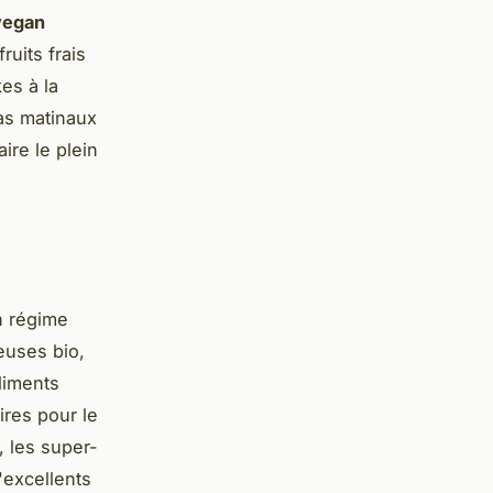
 vegan
ruits frais
es à la
as matinaux
ire le plein
n régime
euses bio,
aliments
ires pour le
, les super-
'excellents