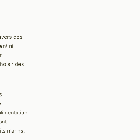
nvers des
ent ni
on
choisir des
s
e
alimentation
ont
its marins.