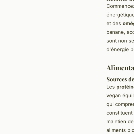
Commencez 
énergétique
et des
omég
banane, ac
sont non se
d'énergie p
Alimenta
Sources de
Les
protéin
vegan équil
qui comprenn
constituent
maintien de
aliments bi