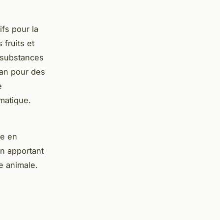
fs pour la
fruits et
 substances
an pour des
e
imatique.
he en
en apportant
e animale.