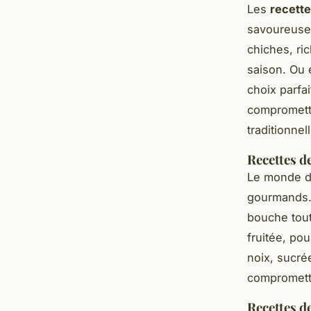
Les
recette
savoureuses
chiches, ri
saison. Ou 
choix parfa
compromettr
traditionnel
Recettes d
Le monde 
gourmands.
bouche tout
fruitée, po
noix, sucré
compromettr
Recettes d