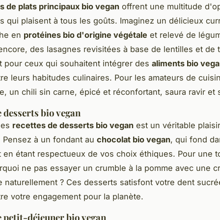
s de plats principaux bio vegan
offrent une multitude d'o
 qui plaisent à tous les goûts. Imaginez un délicieux cur
che en
protéines bio d'origine végétale
et relevé de légu
encore, des lasagnes revisitées à base de lentilles et de 
it pour ceux qui souhaitent intégrer des
aliments bio veg
e leurs habitudes culinaires. Pour les amateurs de cuisi
le, un chili sin carne, épicé et réconfortant, saura ravir et
e desserts bio vegan
des
recettes de desserts bio vegan
est un véritable plaisi
 Pensez à un fondant au
chocolat bio vegan
, qui fond da
 en étant respectueux de vos choix éthiques. Pour une 
urquoi ne pas essayer un crumble à la pomme avec une c
e naturellement ? Ces desserts satisfont votre dent sucr
e votre engagement pour la planète.
e petit-déjeuner bio vegan