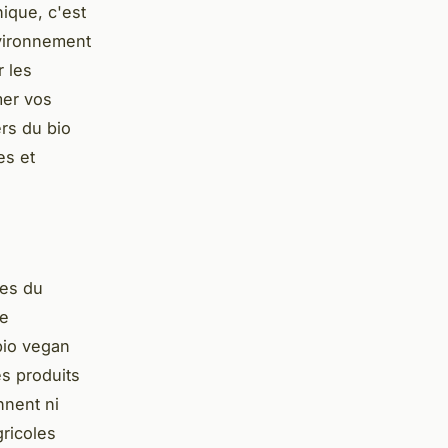
ique, c'est
nvironnement
r les
mer vos
ers du bio
es et
pes du
me
 bio vegan
es produits
nnent ni
gricoles