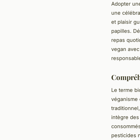
Adopter une
une célébra
et plaisir g
papilles. D
repas quotid
vegan avec 
responsabl
Compréhe
Le terme bi
véganisme e
traditionnel
intègre des 
consommés. 
pesticides n