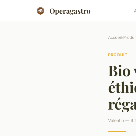
Operagastro
Accueil
›
Produi
PRODUIT
Bio 
éthi
réga
Valentin — 9 