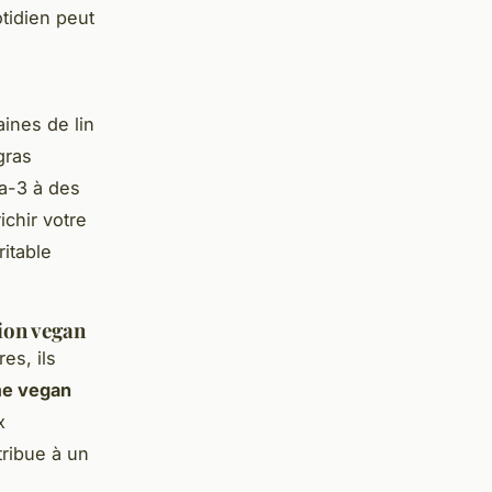
tidien peut
aines de lin
gras
ga-3 à des
ichir votre
ritable
ion vegan
es, ils
me vegan
x
tribue à un