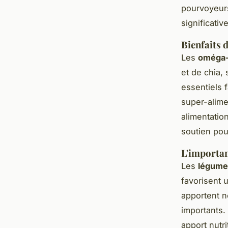
pourvoyeurs
significati
Bienfaits 
Les
oméga-
et de chia,
essentiels 
super-alimen
alimentatio
soutien pou
L'importan
Les
légume
favorisent 
apportent n
importants.
apport nutri