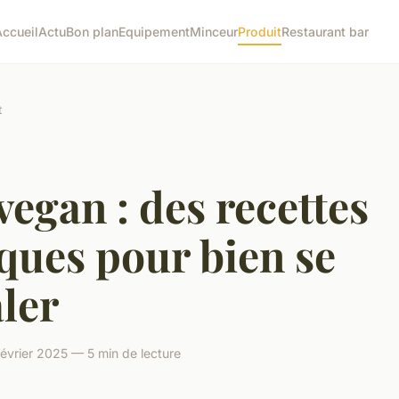
Accueil
Actu
Bon plan
Equipement
Minceur
Produit
Restaurant bar
t
vegan : des recettes
ques pour bien se
ler
février 2025 — 5 min de lecture