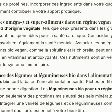
 de protéines. Incorporer ces ingrédients dans votre quo
vement contribuer à votre apport protéique.
des oméga-3 et super-aliments dans un régime vegan
3 d'origine végétale
, tels que ceux présents dans les gr
 sont indispensables pour la santé cardiaque. Ces acides 
favorisent également la santé mentale. Associer les omé
ts bio vegan, comme la spiruline et la chlorella, peut enr
n en vitamines et antioxydants. Ces nutriments sont un vé
r le système immunitaire.
ce des légumes et légumineuses bio dans l'alimentat
s bio
sont la base d'une alimentation santé. Riches en fibr
une bonne digestion. Les
légumineuses bio pour un régi
on seulement des protéines mais aussi des sels minérau
 Intégrer une variété de légumes et de légumineuses con
tionnel équilibré, essentiel à votre bien-être.